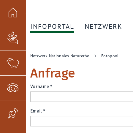
Startseite
INFOPORTAL
NETZWERK
Flächensicherung
Netzwerk Nationales Naturerbe
Fotopool
Flächenmanagement
Anfrage
Vorname
*
Monitoring
Email
*
Monitoring-Börse