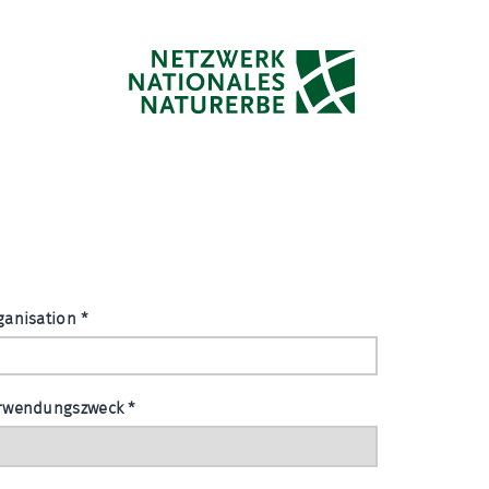
ganisation
*
rwendungszweck
*