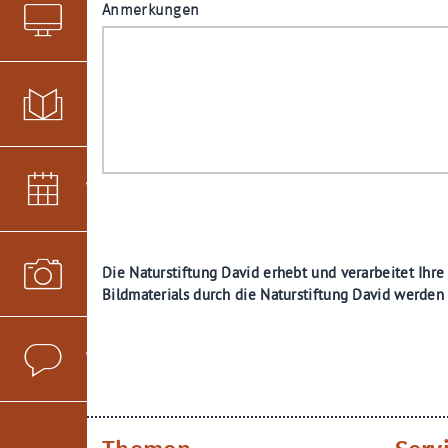
Anmerkungen
LieMaS & LieGeo
Infobriefe
Veranstaltungen
Die Naturstiftung David erhebt und verarbeitet Ihr
Fotopool
Bildmaterials durch die Naturstiftung David werden
Verteiler